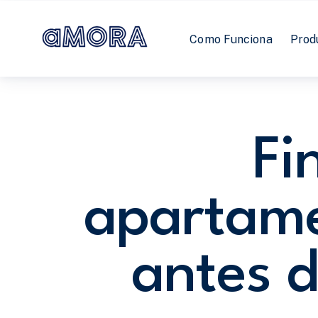
Como Funciona
Prod
Fi
apartame
antes d