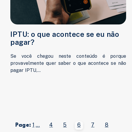
IPTU: o que acontece se eu não
pagar?
Se você chegou neste conteúdo é porque
provavelmente quer saber o que acontece se não
pagar IPTU,...
1
...
4
5
6
7
8
Page: